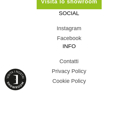
Visita lo showroom
SOCIAL
Instagram
Facebook
INFO
Contatti
Privacy Policy
Cookie Policy
© 2024 Sicurmatica sas, via dello Strone SNC – San Paolo (BS) – P. IVA
02850490984 – Tel.
030 9976486
–
info@sicurmatica.com
– Privacy Policy