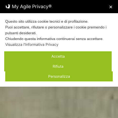
My Agile Privacy®
✕
Questo sito utilizza cookie tecnici e di profilazione.
Puoi accettare, rifiutare o personalizzare i cookie premendo i
Porte blindate
pulsanti desiderati.
Tutti i modelli rispondono agli standard
Chiudendo questa informativa continuerai senza accettare.
prestazionali dettati dalle normative in termini di
Visualizza l'Informativa Privacy
antiintrusione
e, grazie alle più moderne
Accetta
tecnologie
antieffrazione
utilizzate nella
produzione, sono in grado di soddisfare i diversi
Rifiuta
livelli di protezione e sicurezza
richiesti.
Personalizza